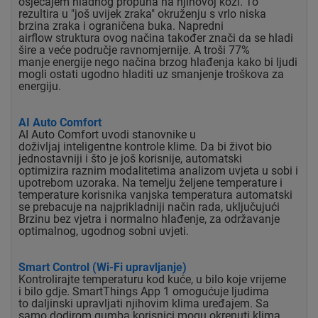
osjećajem hladnog propuha na njihovoj koži.
To
rezultira u "još uvijek zraka" okruženju s vrlo
niska
brzina zraka i ograničena buka. Napredni
airflow
struktura ovog načina također znači da se hladi
šire
a veće područje ravnomjernije. A troši 77%
manje
energije nego načina brzog hlađenja kako bi ljudi
mogli ostati
ugodno hladiti uz smanjenje troškova za
energiju.
AI Auto Comfort
AI Auto Comfort uvodi stanovnike u
doživljaj
inteligentne kontrole klime. Da bi život bio
jednostavniji
i što je još korisnije, automatski
optimizira
raznim modalitetima analizom uvjeta u sobi i
upotrebom
uzoraka. Na temelju željene temperature i
temperature korisnika
vanjska temperatura automatski
se prebacuje na
najprikladniji način rada, uključujući
Brzinu bez vjetra
i normalno hlađenje, za održavanje
optimalnog, ugodnog
sobni uvjeti.
Smart Control (Wi-Fi upravljanje)
Kontrolirajte temperaturu kod kuće, u bilo koje vrijeme
i
bilo gdje. SmartThings App 1 omogućuje ljudima
to
daljinski upravljati njihovim klima uređajem. Sa
samo
dodirom gumba korisnici mogu okrenuti klima