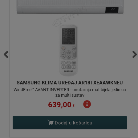
SAMSUNG KLIMA UREĐAJ AR24TXEAAWKNEU
ca
WindFree™ AVANT INVERTER - unutarnja mat bijela jedinica
za multi sustav
873,00
€
Pošalji upit