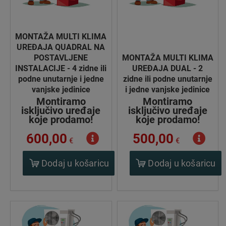
MONTAŽA MULTI KLIMA
UREĐAJA QUADRAL NA
POSTAVLJENE
MONTAŽA MULTI KLIMA
INSTALACIJE - 4 zidne ili
UREĐAJA DUAL - 2
podne unutarnje i jedne
zidne ili podne unutarnje
vanjske jedinice
i jedne vanjske jedinice
Montiramo
Montiramo
isključivo uređaje
isključivo uređaje
koje prodamo!
koje prodamo!
600,00
500,00
€
€
Dodaj u košaricu
Dodaj u košaricu