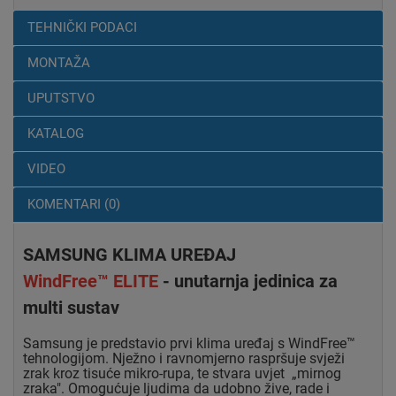
TEHNIČKI PODACI
MONTAŽA
UPUTSTVO
KATALOG
VIDEO
KOMENTARI (0)
SAMSUNG KLIMA UREĐAJ
WindFree™ ELITE
- unutarnja jedinica za
multi sustav
Samsung je predstavio prvi klima uređaj s WindFree™
tehnologijom.
Nježno i ravnomjerno raspršuje svježi
zrak kroz tisuće mikro-rupa, te
stvara uvjet „mirnog
zraka". Omogućuje ljudima da udobno žive, rade i