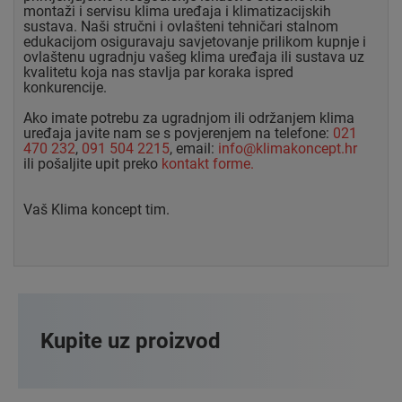
montaži i servisu klima uređaja i klimatizacijskih
sustava. Naši stručni i ovlašteni tehničari stalnom
edukacijom osiguravaju savjetovanje prilikom kupnje i
ovlaštenu ugradnju vašeg klima uređaja ili sustava uz
kvalitetu koja nas stavlja par koraka ispred
konkurencije.
Ako imate potrebu za ugradnjom ili održanjem klima
uređaja javite nam se s povjerenjem na telefone:
021
470 232
,
091 504 2215
, email:
info@klimakoncept.hr
ili pošaljite upit preko
kontakt forme.
Vaš Klima koncept tim.
Kupite uz proizvod