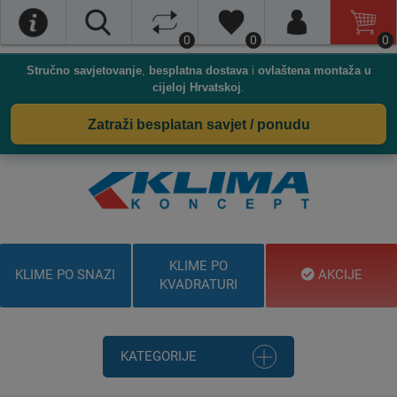
0
0
0
Stručno savjetovanje
,
besplatna dostava
i
ovlaštena montaža u
cijeloj Hrvatskoj
.
Zatraži besplatan savjet / ponudu
KLIME PO
KLIME PO SNAZI
AKCIJE
KVADRATURI
KATEGORIJE