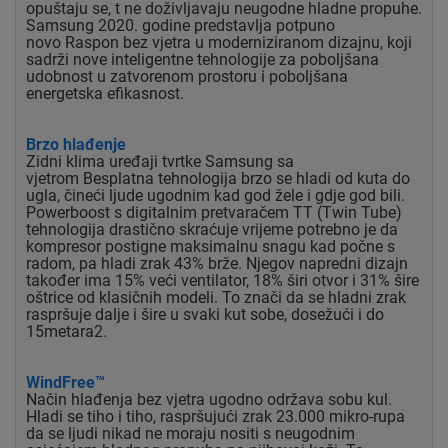
opuštaju se, t ne
doživljavaju neugodne hladne propuhe.
Samsung 2020. godine predstavlja potpuno
novo
Raspon bez vjetra u moderniziranom dizajnu, koji
sadrži nove inteligentne tehnologije za
poboljšana
udobnost u zatvorenom prostoru i poboljšana
energetska efikasnost.
Brzo hlađenje
Zidni klima uređaji tvrtke Samsung sa
vjetrom
Besplatna tehnologija brzo se hladi od kuta do
ugla,
čineći ljude ugodnim kad god žele i
gdje god bili.
Powerboost s digitalnim pretvaračem TT
(Twin Tube)
tehnologija drastično skraćuje vrijeme
potrebno je da
kompresor postigne maksimalnu snagu
kad počne s
radom, pa hladi zrak 43% brže.
Njegov napredni dizajn
također ima 15% veći ventilator, 18%
širi otvor i 31% šire
oštrice od klasičnih
modeli. To znači da se hladni zrak
raspršuje dalje
i šire u svaki kut sobe, dosežući i do
15metara2.
WindFree™
Način hlađenja bez vjetra ugodno održava sobu
kul.
Hladi se tiho i tiho, raspršujući zrak
23.000 mikro-rupa
da se ljudi nikad ne moraju nositi
s neugodnim