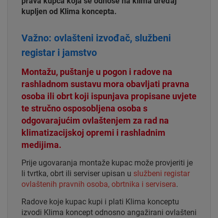
prava kupca koja se odnose na klima uređaj
kupljen od Klima koncepta.
Važno: ovlašteni izvođač, službeni
registar i jamstvo
Montažu, puštanje u pogon i radove na
rashladnom sustavu mora obavljati pravna
osoba ili obrt koji ispunjava propisane uvjete
te stručno osposobljena osoba s
odgovarajućim ovlaštenjem za rad na
klimatizacijskoj opremi i rashladnim
medijima.
Prije ugovaranja montaže kupac može provjeriti je
li tvrtka, obrt ili serviser upisan u
službeni registar
ovlaštenih pravnih osoba, obrtnika i servisera
.
Radove koje kupac kupi i plati Klima konceptu
izvodi Klima koncept odnosno angažirani ovlašteni