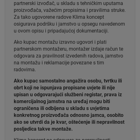
partnerski izvođač, u skladu s tehničkim uputama
proizvođača, važećim propisima i pravilima struke.
Za tako ugovorene radove Klima koncept
osigurava podršku i jamstvo u opsegu navedenom
u ovom opisu i pripadajućoj dokumentaciji.
Ako kupac montažu izravno ugovori i plati
partnerskom montažeru, montažer izdaje račun te
odgovara za pravilnost izvedenih radova, jamstvo
na montažu i reklamacije povezane s tim
radovima.
Ako kupac samostalno angažira osobu, tvrtku ili
obrt koji ne ispunjava propisane uvjete ili nije
upisan u odgovarajući službeni registar, prava iz
komercijalnog jamstva na uređaj mogu biti
ograničena ili odbijena u skladu s uvjetima
konkretnog proizvođača odnosno jamca, osobito
ako se utvrdi da je kvar, oštećenje ili nepravilnost
posljedica takve montaže.