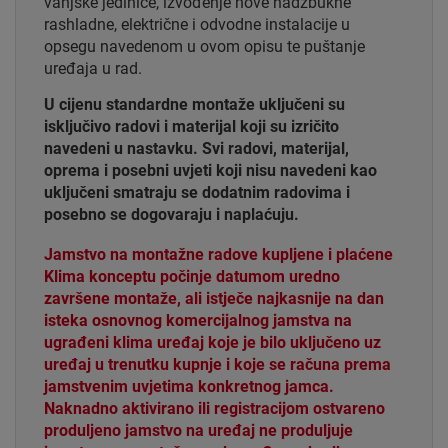
vanjske jedinice, izvođenje nove nadžbukne
rashladne, električne i odvodne instalacije u
opsegu navedenom u ovom opisu te puštanje
uređaja u rad.
U cijenu standardne montaže uključeni su
isključivo radovi i materijal koji su izričito
navedeni u nastavku. Svi radovi, materijal,
oprema i posebni uvjeti koji nisu navedeni kao
uključeni smatraju se dodatnim radovima i
posebno se dogovaraju i naplaćuju.
Jamstvo na montažne radove kupljene i plaćene
Klima konceptu počinje datumom uredno
završene montaže, ali istječe najkasnije na dan
isteka osnovnog komercijalnog jamstva na
ugrađeni klima uređaj koje je bilo uključeno uz
uređaj u trenutku kupnje i koje se računa prema
jamstvenim uvjetima konkretnog jamca.
Naknadno aktivirano ili registracijom ostvareno
produljeno jamstvo na uređaj ne produljuje