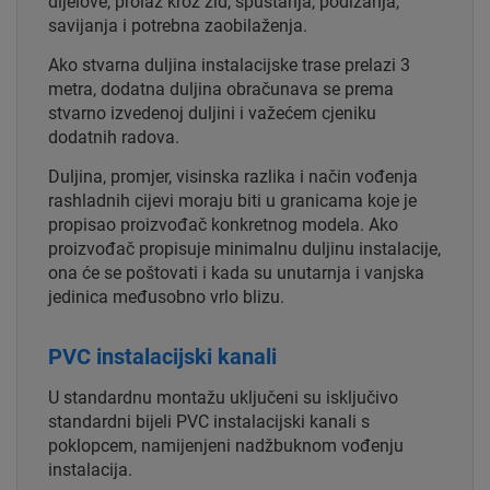
dijelove, prolaz kroz zid, spuštanja, podizanja,
savijanja i potrebna zaobilaženja.
Ako stvarna duljina instalacijske trase prelazi 3
metra, dodatna duljina obračunava se prema
stvarno izvedenoj duljini i važećem cjeniku
dodatnih radova.
Duljina, promjer, visinska razlika i način vođenja
rashladnih cijevi moraju biti u granicama koje je
propisao proizvođač konkretnog modela. Ako
proizvođač propisuje minimalnu duljinu instalacije,
ona će se poštovati i kada su unutarnja i vanjska
jedinica međusobno vrlo blizu.
PVC instalacijski kanali
U standardnu montažu uključeni su isključivo
standardni bijeli PVC instalacijski kanali s
poklopcem, namijenjeni nadžbuknom vođenju
instalacija.