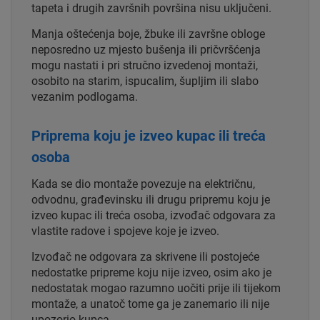
tapeta i drugih završnih površina nisu uključeni.
Manja oštećenja boje, žbuke ili završne obloge
neposredno uz mjesto bušenja ili pričvršćenja
mogu nastati i pri stručno izvedenoj montaži,
osobito na starim, ispucalim, šupljim ili slabo
vezanim podlogama.
Priprema koju je izveo kupac ili treća
osoba
Kada se dio montaže povezuje na električnu,
odvodnu, građevinsku ili drugu pripremu koju je
izveo kupac ili treća osoba, izvođač odgovara za
vlastite radove i spojeve koje je izveo.
Izvođač ne odgovara za skrivene ili postojeće
nedostatke pripreme koju nije izveo, osim ako je
nedostatak mogao razumno uočiti prije ili tijekom
montaže, a unatoč tome ga je zanemario ili nije
upozorio kupca.