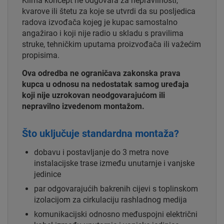
Klima koncept ne odgovara za nepravilnosti,
kvarove ili štetu za koje se utvrdi da su posljedica
radova izvođača kojeg je kupac samostalno
angažirao i koji nije radio u skladu s pravilima
struke, tehničkim uputama proizvođača ili važećim
propisima.
Ova odredba ne ograničava zakonska prava
kupca u odnosu na nedostatak samog uređaja
koji nije uzrokovan neodgovarajućom ili
nepravilno izvedenom montažom.
Što uključuje standardna montaža?
dobavu i postavljanje do 3 metra nove
instalacijske trase između unutarnje i vanjske
jedinice
par odgovarajućih bakrenih cijevi s toplinskom
izolacijom za cirkulaciju rashladnog medija
komunikacijski odnosno međuspojni električni