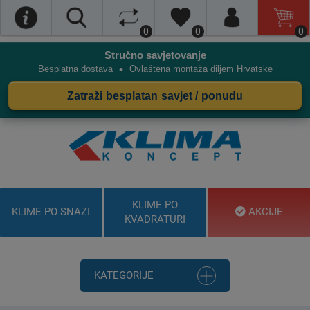
0
0
0
Stručno savjetovanje
•
Besplatna dostava
Ovlaštena montaža diljem Hrvatske
Zatraži besplatan savjet / ponudu
KLIME PO
KLIME PO SNAZI
AKCIJE
KVADRATURI
KATEGORIJE