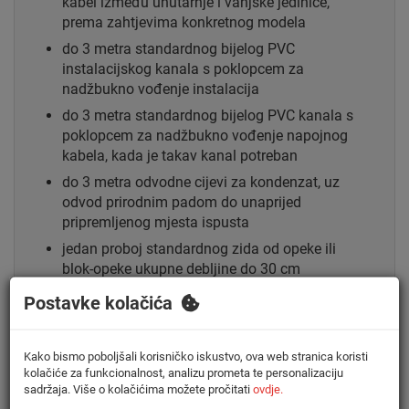
kabel između unutarnje i vanjske jedinice,
prema zahtjevima konkretnog modela
do 3 metra standardnog bijelog PVC
instalacijskog kanala s poklopcem za
nadžbukno vođenje instalacija
do 3 metra standardnog bijelog PVC kanala s
poklopcem za nadžbukno vođenje napojnog
kabela, kada je takav kanal potreban
do 3 metra odvodne cijevi za kondenzat, uz
odvod prirodnim padom do unaprijed
pripremljenog mjesta ispusta
jedan proboj standardnog zida od opeke ili
blok-opeke ukupne debljine do 30 cm
dobavu i postavljanje jednog para standardnih
Postavke kolačića
pocinčanih zidnih nosača odgovarajuće
nosivosti za vanjsku jedinicu
Kako bismo poboljšali korisničko iskustvo, ova web stranica koristi
standardni pričvrsni i potrošni materijal
kolačiće za funkcionalnost, analizu prometa te personalizaciju
potreban za montažu
sadržaja. Više o kolačićima možete pročitati
ovdje.
montažu i povezivanje unutarnje i vanjske