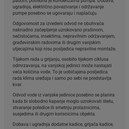
padom, potrebna je kondenzatna pumpa. Dobava,
ugradnja, električno povezivanje i održavanje
pumpe posebno se ugovaraju i naplaćuju.
Odgovornost za izvedeni odvod ne obuhvaća
naknadno začepljenje uzrokovano prašinom,
nečistoćama, insektima, nepravilnim održavanjem,
građevinskim radovima ili drugim vanjskim
utjecajima koji nisu posljedica nepravilne montaže.
Tijekom rada u grijanju, osobito tijekom ciklusa
odmrzavanja, na vanjskoj jedinici može nastajati
veća količina vode. To je uobičajena posljedica
rada klima uređaja i samo po sebi ne predstavlja
kvar.
Odvod vode iz vanjske jedinice posebno se planira
kada bi slobodno kapanje moglo uzrokovati štetu,
stvaranje poledice ili smetnju prolaznicima,
susjedima ili drugim korisnicima objekta.
Dobava i ugradnja dodatne kadice, grijača kadice,