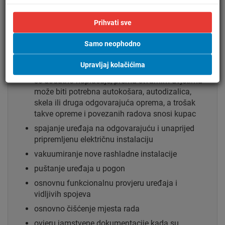
jedinice, pri čemu je u standardnu montažu
uključeno postavljanje vanjske jedinice na
Prihvati sve
visini do 5 metara od sigurne i stabilne podloge
s koje se rad izvodi
Samo neophodno
montaža vanjske jedinice na visini većoj od 5
Upravljaj kolačićima
metara nije uključena u standardnu montažu te
se dodatno naplaćuje; prema stvarnim uvjetima
može biti potrebna autokošara, autodizalica,
skela ili druga odgovarajuća oprema, a trošak
takve opreme i povezanih radova snosi kupac
spajanje uređaja na odgovarajuću i unaprijed
pripremljenu električnu instalaciju
vakuumiranje nove rashladne instalacije
puštanje uređaja u pogon
osnovnu funkcionalnu provjeru uređaja i
vidljivih spojeva
osnovno čišćenje mjesta rada
ovjeru jamstvene dokumentacije kada su