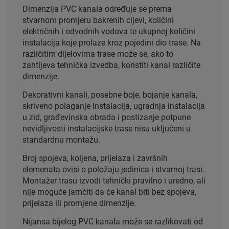
Dimenzija PVC kanala određuje se prema
stvarnom promjeru bakrenih cijevi, količini
električnih i odvodnih vodova te ukupnoj količini
instalacija koje prolaze kroz pojedini dio trase. Na
različitim dijelovima trase može se, ako to
zahtijeva tehnička izvedba, koristiti kanal različite
dimenzije.
Dekorativni kanali, posebne boje, bojanje kanala,
skriveno polaganje instalacija, ugradnja instalacija
u zid, građevinska obrada i postizanje potpune
nevidljivosti instalacijske trase nisu uključeni u
standardnu montažu.
Broj spojeva, koljena, prijelaza i završnih
elemenata ovisi o položaju jedinica i stvarnoj trasi.
Montažer trasu izvodi tehnički pravilno i uredno, ali
nije moguće jamčiti da će kanal biti bez spojeva,
prijelaza ili promjene dimenzije.
Nijansa bijelog PVC kanala može se razlikovati od