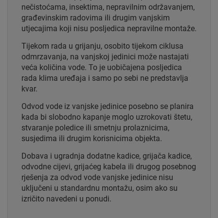
nečistoćama, insektima, nepravilnim održavanjem,
građevinskim radovima ili drugim vanjskim
utjecajima koji nisu posljedica nepravilne montaže.
Tijekom rada u grijanju, osobito tijekom ciklusa
odmrzavanja, na vanjskoj jedinici može nastajati
veća količina vode. To je uobičajena posljedica
rada klima uređaja i samo po sebi ne predstavlja
kvar.
Odvod vode iz vanjske jedinice posebno se planira
kada bi slobodno kapanje moglo uzrokovati štetu,
stvaranje poledice ili smetnju prolaznicima,
susjedima ili drugim korisnicima objekta.
Dobava i ugradnja dodatne kadice, grijača kadice,
odvodne cijevi, grijaćeg kabela ili drugog posebnog
rješenja za odvod vode vanjske jedinice nisu
uključeni u standardnu montažu, osim ako su
izričito navedeni u ponudi.