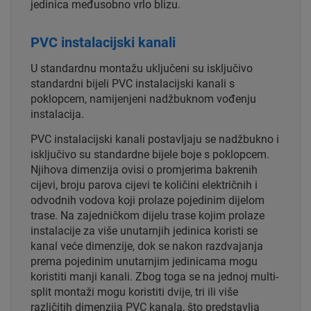
jedinica međusobno vrlo blizu.
PVC instalacijski kanali
U standardnu montažu uključeni su isključivo
standardni bijeli PVC instalacijski kanali s
poklopcem, namijenjeni nadžbuknom vođenju
instalacija.
PVC instalacijski kanali postavljaju se nadžbukno i
isključivo su standardne bijele boje s poklopcem.
Njihova dimenzija ovisi o promjerima bakrenih
cijevi, broju parova cijevi te količini električnih i
odvodnih vodova koji prolaze pojedinim dijelom
trase. Na zajedničkom dijelu trase kojim prolaze
instalacije za više unutarnjih jedinica koristi se
kanal veće dimenzije, dok se nakon razdvajanja
prema pojedinim unutarnjim jedinicama mogu
koristiti manji kanali. Zbog toga se na jednoj multi-
split montaži mogu koristiti dvije, tri ili više
različitih dimenzija PVC kanala, što predstavlja