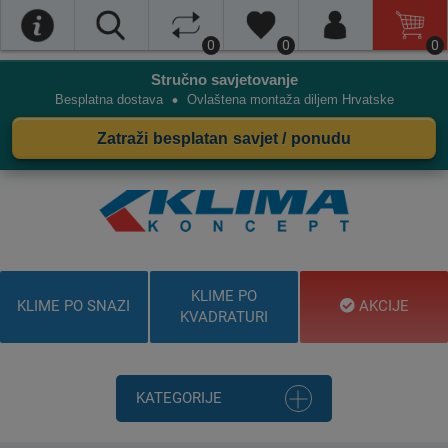
0
0
0
Stručno savjetovanje
•
Besplatna dostava
Ovlaštena montaža diljem Hrvatske
Zatraži besplatan savjet / ponudu
KLIME PO
KLIME PO SNAZI
AKCIJE
KVADRATURI
KATEGORIJE