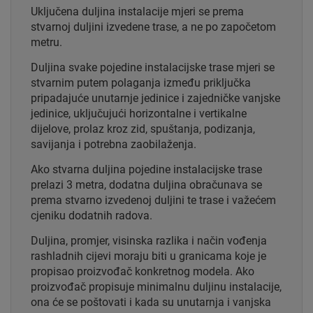
Uključena duljina instalacije mjeri se prema
stvarnoj duljini izvedene trase, a ne po započetom
metru.
Duljina svake pojedine instalacijske trase mjeri se
stvarnim putem polaganja između priključka
pripadajuće unutarnje jedinice i zajedničke vanjske
jedinice, uključujući horizontalne i vertikalne
dijelove, prolaz kroz zid, spuštanja, podizanja,
savijanja i potrebna zaobilaženja.
Ako stvarna duljina pojedine instalacijske trase
prelazi 3 metra, dodatna duljina obračunava se
prema stvarno izvedenoj duljini te trase i važećem
cjeniku dodatnih radova.
Duljina, promjer, visinska razlika i način vođenja
rashladnih cijevi moraju biti u granicama koje je
propisao proizvođač konkretnog modela. Ako
proizvođač propisuje minimalnu duljinu instalacije,
ona će se poštovati i kada su unutarnja i vanjska