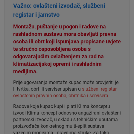
Važno: ovlašteni izvođač, službeni
registar i jamstvo
Montažu, puštanje u pogon i radove na
rashladnom sustavu mora obavljati pravna
osoba ili obrt koji ispunjava propisane uvjete
te stručno osposobljena osoba s
odgovarajućim ovlaštenjem za rad na
klimatizacijskoj opremi i rashladnim
medijima.
Prije ugovaranja montaže kupac može provjeriti je
li tvrtka, obrt ili serviser upisan u
službeni registar
ovlaštenih pravnih osoba, obrtnika i servisera
.
Radove koje kupac kupi i plati Klima konceptu
izvodi Klima koncept odnosno angažirani ovlašteni
partnerski izvođač, u skladu s tehničkim uputama
proizvođača konkretnog multi-split sustava,
važećim propisima i pravilima struke. Za tako