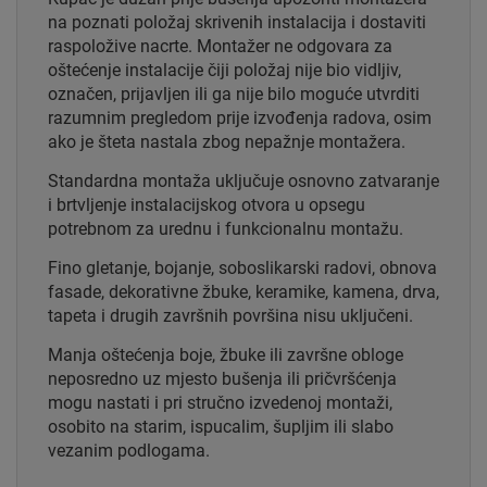
na poznati položaj skrivenih instalacija i dostaviti
raspoložive nacrte. Montažer ne odgovara za
oštećenje instalacije čiji položaj nije bio vidljiv,
označen, prijavljen ili ga nije bilo moguće utvrditi
razumnim pregledom prije izvođenja radova, osim
ako je šteta nastala zbog nepažnje montažera.
Standardna montaža uključuje osnovno zatvaranje
i brtvljenje instalacijskog otvora u opsegu
potrebnom za urednu i funkcionalnu montažu.
Fino gletanje, bojanje, soboslikarski radovi, obnova
fasade, dekorativne žbuke, keramike, kamena, drva,
tapeta i drugih završnih površina nisu uključeni.
Manja oštećenja boje, žbuke ili završne obloge
neposredno uz mjesto bušenja ili pričvršćenja
mogu nastati i pri stručno izvedenoj montaži,
osobito na starim, ispucalim, šupljim ili slabo
vezanim podlogama.