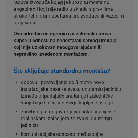
radova izvođača kojeg je kupac samostalno
angažirao i koji nije radio u skladu s pravilima
struke, tehničkim uputama proizvođača ili važećim
propisima.
Ova odredba ne ograničava zakonska prava
kupca u odnosu na nedostatak samog uređaja
koji nije uzrokovan neodgovarajućom ili
nepravilno izvedenom montažom.
Što uključuje standardna montaža?
dobavu i postavljanje do 3 metra nove
instalacijske trase za svaku unutarnju jedinicu
između pripadajuće unutarnje i zajedničke
vanjske jedinice, u opsegu kupljene usluge
zaseban par odgovarajućih bakrenih cijevi s
toplinskom izolacijom za svaku unutarnju
jedinicu
komunikacijske odnosno međuspojne