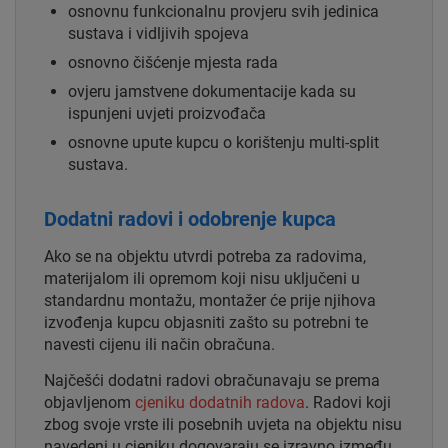
osnovnu funkcionalnu provjeru svih jedinica
sustava i vidljivih spojeva
osnovno čišćenje mjesta rada
ovjeru jamstvene dokumentacije kada su
ispunjeni uvjeti proizvođača
osnovne upute kupcu o korištenju multi-split
sustava.
Dodatni radovi i odobrenje kupca
Ako se na objektu utvrdi potreba za radovima,
materijalom ili opremom koji nisu uključeni u
standardnu montažu, montažer će prije njihova
izvođenja kupcu objasniti zašto su potrebni te
navesti cijenu ili način obračuna.
Najčešći dodatni radovi obračunavaju se prema
objavljenom
cjeniku dodatnih radova
. Radovi koji
zbog svoje vrste ili posebnih uvjeta na objektu nisu
navedeni u cjeniku dogovaraju se izravno između