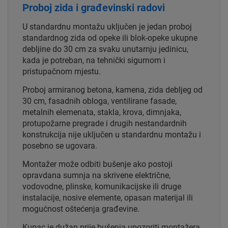
Proboj zida i građevinski radovi
U standardnu montažu uključen je jedan proboj
standardnog zida od opeke ili blok-opeke ukupne
debljine do 30 cm za svaku unutarnju jedinicu,
kada je potreban, na tehnički sigurnom i
pristupačnom mjestu.
Proboj armiranog betona, kamena, zida debljeg od
30 cm, fasadnih obloga, ventilirane fasade,
metalnih elemenata, stakla, krova, dimnjaka,
protupožarne pregrade i drugih nestandardnih
konstrukcija nije uključen u standardnu montažu i
posebno se ugovara.
Montažer može odbiti bušenje ako postoji
opravdana sumnja na skrivene električne,
vodovodne, plinske, komunikacijske ili druge
instalacije, nosive elemente, opasan materijal ili
mogućnost oštećenja građevine.
Kupac je dužan prije bušenja upozoriti montažera