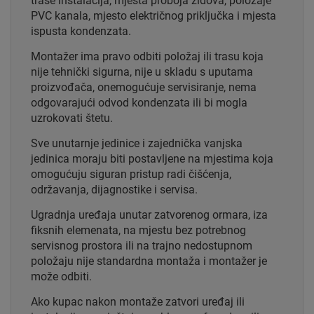
trase instalacija, mjesta proboja zidova, položaje
PVC kanala, mjesto električnog priključka i mjesta
ispusta kondenzata.
Montažer ima pravo odbiti položaj ili trasu koja
nije tehnički sigurna, nije u skladu s uputama
proizvođača, onemogućuje servisiranje, nema
odgovarajući odvod kondenzata ili bi mogla
uzrokovati štetu.
Sve unutarnje jedinice i zajednička vanjska
jedinica moraju biti postavljene na mjestima koja
omogućuju siguran pristup radi čišćenja,
održavanja, dijagnostike i servisa.
Ugradnja uređaja unutar zatvorenog ormara, iza
fiksnih elemenata, na mjestu bez potrebnog
servisnog prostora ili na trajno nedostupnom
položaju nije standardna montaža i montažer je
može odbiti.
Ako kupac nakon montaže zatvori uređaj ili