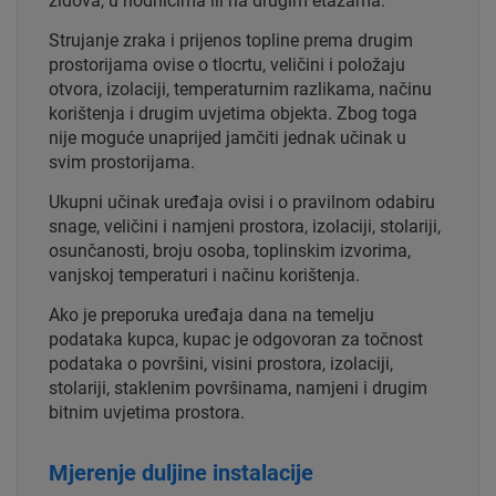
zidova, u hodnicima ili na drugim etažama.
Strujanje zraka i prijenos topline prema drugim
prostorijama ovise o tlocrtu, veličini i položaju
otvora, izolaciji, temperaturnim razlikama, načinu
korištenja i drugim uvjetima objekta. Zbog toga
nije moguće unaprijed jamčiti jednak učinak u
svim prostorijama.
Ukupni učinak uređaja ovisi i o pravilnom odabiru
snage, veličini i namjeni prostora, izolaciji, stolariji,
osunčanosti, broju osoba, toplinskim izvorima,
vanjskoj temperaturi i načinu korištenja.
Ako je preporuka uređaja dana na temelju
podataka kupca, kupac je odgovoran za točnost
podataka o površini, visini prostora, izolaciji,
stolariji, staklenim površinama, namjeni i drugim
bitnim uvjetima prostora.
Mjerenje duljine instalacije