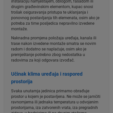
instalaciju namještajem, oblogom, fasadom ili
drugim građevinskim elementom, kupac snosi
trošak osiguravanja pristupa te uklanjanja i
ponovnog postavljanja tih elemenata, osim ako je
potreba za time posljedica nepravilno izvedene
montaže.
Naknadna promjena položaja uređaja, kanala ili
trase nakon izvedene montaže smatra se novim
radom i dodatno se naplaćuje, osim ako je
premještanje potrebno zbog nedostatka u
radovima za koji odgovara izvođač.
Učinak klima uređaja i raspored
prostorija
Svaka unutarnja jedinica primarno obrađuje
prostor u kojem je postavljena. Ne može se jamčiti
ravnomjerna ili jednaka temperatura u odvojenim
prostorijama, iza zatvorenih vrata, iza pregradnih