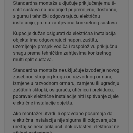
Standardna montaža uključuje priključenje multi-
split sustava na unaprijed pripremljenu, dostupnu,
sigurnu i tehnički odgovarajuću električnu
instalaciju, prema zahtjevima konkretnog sustava.
Kupac je dužan osigurati da električna instalacija
objekta ima odgovarajući napon, zaštitu,
uzemljenje, presjek vodiča i raspoloživu priključnu
snagu prema tehničkim zahtjevima konkretnog
multi-split sustava.
Standardna montaža ne uključuje izvođenje novog
zasebnog strujnog kruga od razvodnog ormara,
izmjene u razvodnom ormaru, zamjenu ili ugradnju
zaštitnih sklopki, osigurača, utičnica i prekidača,
popravak električne instalacije niti ispitivanje cijele
električne instalacije objekta.
Ako montažer utvrdi ili opravdano posumnja da
električna instalacija nije sigurna ili odgovarajuća,
uređaj se neće priključiti dok ovlašteni električar ne