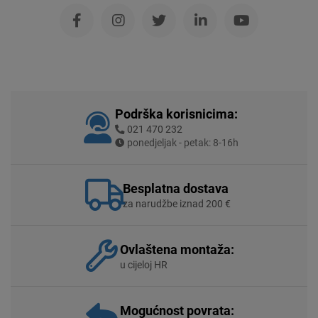
Podrška korisnicima:
021 470 232
ponedjeljak - petak: 8-16h
Besplatna dostava
za narudžbe iznad 200 €
Ovlaštena montaža:
u cijeloj HR
Mogućnost povrata: