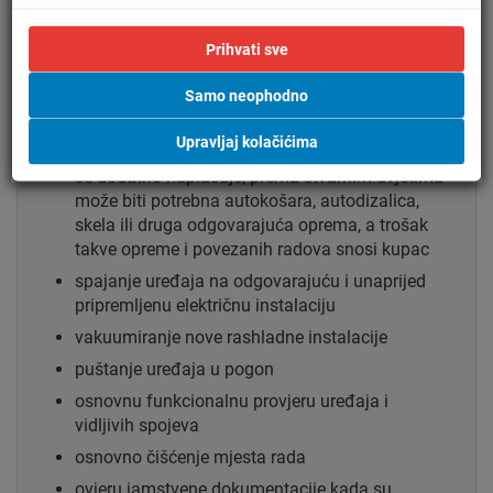
jedinice, pri čemu je u standardnu montažu
uključeno postavljanje vanjske jedinice na
Prihvati sve
visini do 5 metara od sigurne i stabilne podloge
s koje se rad izvodi
Samo neophodno
montaža vanjske jedinice na visini većoj od 5
Upravljaj kolačićima
metara nije uključena u standardnu montažu te
se dodatno naplaćuje; prema stvarnim uvjetima
može biti potrebna autokošara, autodizalica,
skela ili druga odgovarajuća oprema, a trošak
takve opreme i povezanih radova snosi kupac
spajanje uređaja na odgovarajuću i unaprijed
pripremljenu električnu instalaciju
vakuumiranje nove rashladne instalacije
puštanje uređaja u pogon
osnovnu funkcionalnu provjeru uređaja i
vidljivih spojeva
osnovno čišćenje mjesta rada
ovjeru jamstvene dokumentacije kada su