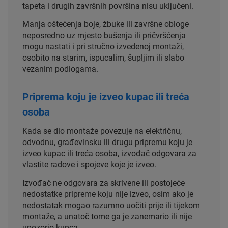
tapeta i drugih završnih površina nisu uključeni.
Manja oštećenja boje, žbuke ili završne obloge
neposredno uz mjesto bušenja ili pričvršćenja
mogu nastati i pri stručno izvedenoj montaži,
osobito na starim, ispucalim, šupljim ili slabo
vezanim podlogama.
Priprema koju je izveo kupac ili treća
osoba
Kada se dio montaže povezuje na električnu,
odvodnu, građevinsku ili drugu pripremu koju je
izveo kupac ili treća osoba, izvođač odgovara za
vlastite radove i spojeve koje je izveo.
Izvođač ne odgovara za skrivene ili postojeće
nedostatke pripreme koju nije izveo, osim ako je
nedostatak mogao razumno uočiti prije ili tijekom
montaže, a unatoč tome ga je zanemario ili nije
upozorio kupca.