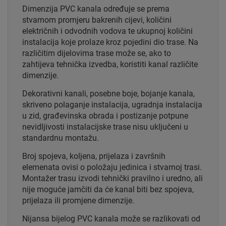
Dimenzija PVC kanala određuje se prema
stvarnom promjeru bakrenih cijevi, količini
električnih i odvodnih vodova te ukupnoj količini
instalacija koje prolaze kroz pojedini dio trase. Na
različitim dijelovima trase može se, ako to
zahtijeva tehnička izvedba, koristiti kanal različite
dimenzije.
Dekorativni kanali, posebne boje, bojanje kanala,
skriveno polaganje instalacija, ugradnja instalacija
u zid, građevinska obrada i postizanje potpune
nevidljivosti instalacijske trase nisu uključeni u
standardnu montažu.
Broj spojeva, koljena, prijelaza i završnih
elemenata ovisi o položaju jedinica i stvarnoj trasi.
Montažer trasu izvodi tehnički pravilno i uredno, ali
nije moguće jamčiti da će kanal biti bez spojeva,
prijelaza ili promjene dimenzije.
Nijansa bijelog PVC kanala može se razlikovati od