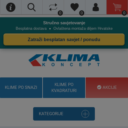
0
0
0
Stručno savjetovanje
•
Besplatna dostava
Ovlaštena montaža diljem Hrvatske
Zatraži besplatan savjet / ponudu
KLIME PO
KLIME PO SNAZI
AKCIJE
KVADRATURI
KATEGORIJE