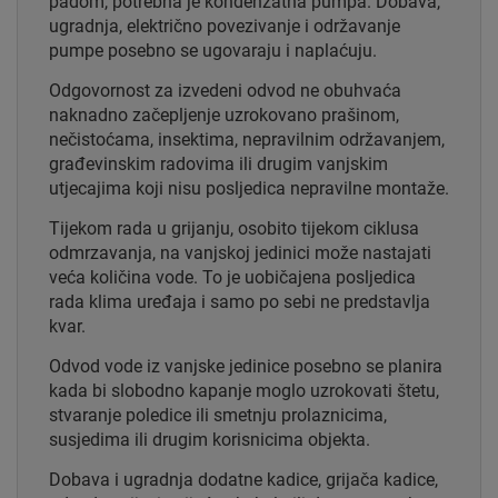
padom, potrebna je kondenzatna pumpa. Dobava,
ugradnja, električno povezivanje i održavanje
pumpe posebno se ugovaraju i naplaćuju.
Odgovornost za izvedeni odvod ne obuhvaća
naknadno začepljenje uzrokovano prašinom,
nečistoćama, insektima, nepravilnim održavanjem,
građevinskim radovima ili drugim vanjskim
utjecajima koji nisu posljedica nepravilne montaže.
Tijekom rada u grijanju, osobito tijekom ciklusa
odmrzavanja, na vanjskoj jedinici može nastajati
veća količina vode. To je uobičajena posljedica
rada klima uređaja i samo po sebi ne predstavlja
kvar.
Odvod vode iz vanjske jedinice posebno se planira
kada bi slobodno kapanje moglo uzrokovati štetu,
stvaranje poledice ili smetnju prolaznicima,
susjedima ili drugim korisnicima objekta.
Dobava i ugradnja dodatne kadice, grijača kadice,