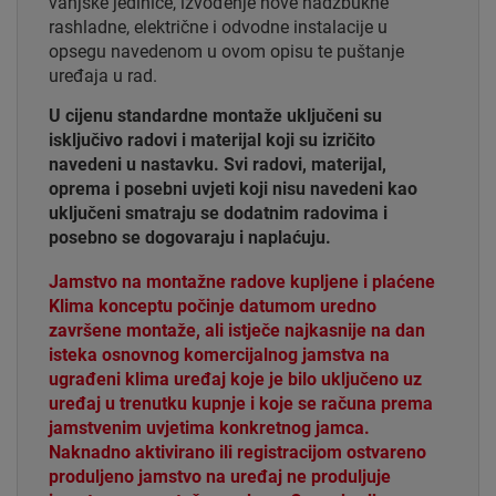
vanjske jedinice, izvođenje nove nadžbukne
rashladne, električne i odvodne instalacije u
opsegu navedenom u ovom opisu te puštanje
uređaja u rad.
U cijenu standardne montaže uključeni su
isključivo radovi i materijal koji su izričito
navedeni u nastavku. Svi radovi, materijal,
oprema i posebni uvjeti koji nisu navedeni kao
uključeni smatraju se dodatnim radovima i
posebno se dogovaraju i naplaćuju.
Jamstvo na montažne radove kupljene i plaćene
Klima konceptu počinje datumom uredno
završene montaže, ali istječe najkasnije na dan
isteka osnovnog komercijalnog jamstva na
ugrađeni klima uređaj koje je bilo uključeno uz
uređaj u trenutku kupnje i koje se računa prema
jamstvenim uvjetima konkretnog jamca.
Naknadno aktivirano ili registracijom ostvareno
produljeno jamstvo na uređaj ne produljuje