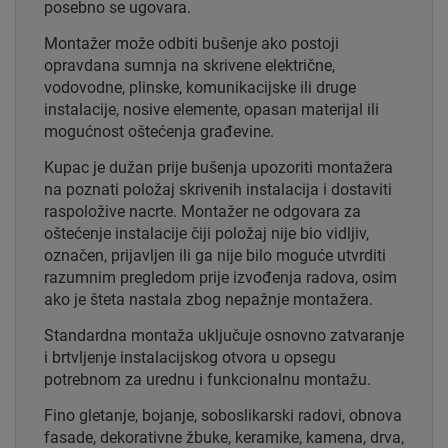
posebno se ugovara.
Montažer može odbiti bušenje ako postoji
opravdana sumnja na skrivene električne,
vodovodne, plinske, komunikacijske ili druge
instalacije, nosive elemente, opasan materijal ili
mogućnost oštećenja građevine.
Kupac je dužan prije bušenja upozoriti montažera
na poznati položaj skrivenih instalacija i dostaviti
raspoložive nacrte. Montažer ne odgovara za
oštećenje instalacije čiji položaj nije bio vidljiv,
označen, prijavljen ili ga nije bilo moguće utvrditi
razumnim pregledom prije izvođenja radova, osim
ako je šteta nastala zbog nepažnje montažera.
Standardna montaža uključuje osnovno zatvaranje
i brtvljenje instalacijskog otvora u opsegu
potrebnom za urednu i funkcionalnu montažu.
Fino gletanje, bojanje, soboslikarski radovi, obnova
fasade, dekorativne žbuke, keramike, kamena, drva,