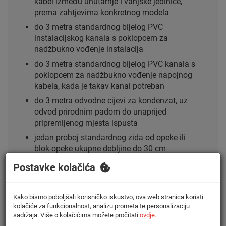
kabel između unutarnje i vanjske jedinice,
prema zahtjevima konkretnog modela
do 3 metra standardnog bijelog PVC
instalacijskog kanala s poklopcem za
nadžbukno vođenje instalacija
do 3 metra standardnog bijelog PVC kanala s
poklopcem za nadžbukno vođenje napojnog
kabela, kada je takav kanal potreban
do 3 metra odvodne cijevi za kondenzat, uz
odvod prirodnim padom do unaprijed
pripremljenog mjesta ispusta
jedan proboj standardnog zida od opeke ili
blok-opeke ukupne debljine do 30 cm
dobavu i postavljanje jednog para standardnih
Postavke kolačića
pocinčanih zidnih nosača odgovarajuće
nosivosti za vanjsku jedinicu
Kako bismo poboljšali korisničko iskustvo, ova web stranica koristi
standardni pričvrsni i potrošni materijal
kolačiće za funkcionalnost, analizu prometa te personalizaciju
potreban za montažu
sadržaja. Više o kolačićima možete pročitati
ovdje.
montažu i povezivanje unutarnje i vanjske