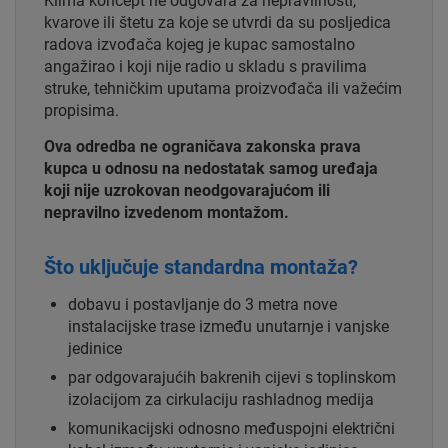
Klima koncept ne odgovara za nepravilnosti,
kvarove ili štetu za koje se utvrdi da su posljedica
radova izvođača kojeg je kupac samostalno
angažirao i koji nije radio u skladu s pravilima
struke, tehničkim uputama proizvođača ili važećim
propisima.
Ova odredba ne ograničava zakonska prava
kupca u odnosu na nedostatak samog uređaja
koji nije uzrokovan neodgovarajućom ili
nepravilno izvedenom montažom.
Što uključuje standardna montaža?
dobavu i postavljanje do 3 metra nove
instalacijske trase između unutarnje i vanjske
jedinice
par odgovarajućih bakrenih cijevi s toplinskom
izolacijom za cirkulaciju rashladnog medija
komunikacijski odnosno međuspojni električni