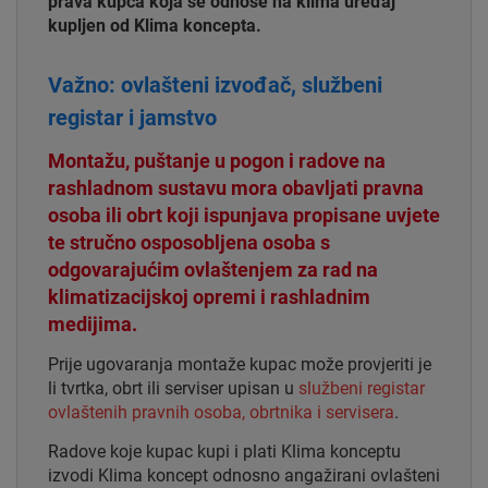
prava kupca koja se odnose na klima uređaj
kupljen od Klima koncepta.
Važno: ovlašteni izvođač, službeni
registar i jamstvo
Montažu, puštanje u pogon i radove na
rashladnom sustavu mora obavljati pravna
osoba ili obrt koji ispunjava propisane uvjete
te stručno osposobljena osoba s
odgovarajućim ovlaštenjem za rad na
klimatizacijskoj opremi i rashladnim
medijima.
Prije ugovaranja montaže kupac može provjeriti je
li tvrtka, obrt ili serviser upisan u
službeni registar
ovlaštenih pravnih osoba, obrtnika i servisera
.
Radove koje kupac kupi i plati Klima konceptu
izvodi Klima koncept odnosno angažirani ovlašteni