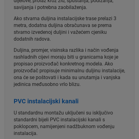
dijelove, prolaz kroz zid, spuštanja, podizanja,
savijanja i potrebna zaobilaženja.
Ako stvarna duljina instalacijske trase prelazi 3
metra, dodatna duljina obračunava se prema
stvarno izvedenoj duljini i važećem cjeniku
dodatnih radova.
Duljina, promjer, visinska razlika i način vođenja
rashladnih cijevi moraju biti u granicama koje je
propisao proizvođač konkretnog modela. Ako
proizvođač propisuje minimalnu duljinu instalacije,
ona će se poštovati i kada su unutarnja i vanjska
jedinica međusobno vrlo blizu.
PVC instalacijski kanali
U standardnu montažu uključeni su isključivo
standardni bijeli PVC instalacijski kanali s
poklopcem, namijenjeni nadžbuknom vođenju
instalacija.