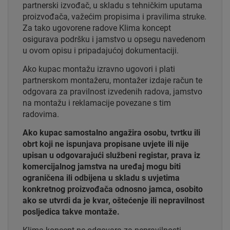
partnerski izvođač, u skladu s tehničkim uputama
proizvođača, važećim propisima i pravilima struke.
Za tako ugovorene radove Klima koncept
osigurava podršku i jamstvo u opsegu navedenom
u ovom opisu i pripadajućoj dokumentaciji.
Ako kupac montažu izravno ugovori i plati
partnerskom montažeru, montažer izdaje račun te
odgovara za pravilnost izvedenih radova, jamstvo
na montažu i reklamacije povezane s tim
radovima.
Ako kupac samostalno angažira osobu, tvrtku ili
obrt koji ne ispunjava propisane uvjete ili nije
upisan u odgovarajući službeni registar, prava iz
komercijalnog jamstva na uređaj mogu biti
ograničena ili odbijena u skladu s uvjetima
konkretnog proizvođača odnosno jamca, osobito
ako se utvrdi da je kvar, oštećenje ili nepravilnost
posljedica takve montaže.