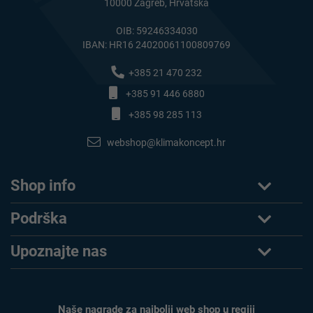
10000 Zagreb, Hrvatska
OIB: 59246334030
IBAN: HR16 24020061100809769
+385 21 470 232
+385 91 446 6880
+385 98 285 113
webshop@klimakoncept.hr
Shop info
Podrška
Upoznajte nas
Naše nagrade za najbolji web shop u regiji