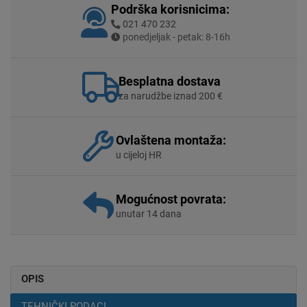
Podrška korisnicima:
021 470 232
ponedjeljak - petak: 8-16h
Besplatna dostava
za narudžbe iznad 200 €
Ovlaštena montaža:
u cijeloj HR
Mogućnost povrata:
unutar 14 dana
OPIS
TEHNIČKI PODACI