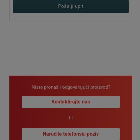
Pošalji upit
Niste pronašli odgovarajući proizvod?
Kontaktirajte nas
ili
Naručite telefonski poziv