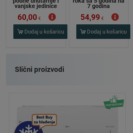
podne unutarnje i
roka sa 5 godina na
vanjske jedinice
7 godina
60,00
54,99
€
€
Dodaj u košaricu
Dodaj u košaricu
Slični proizvodi