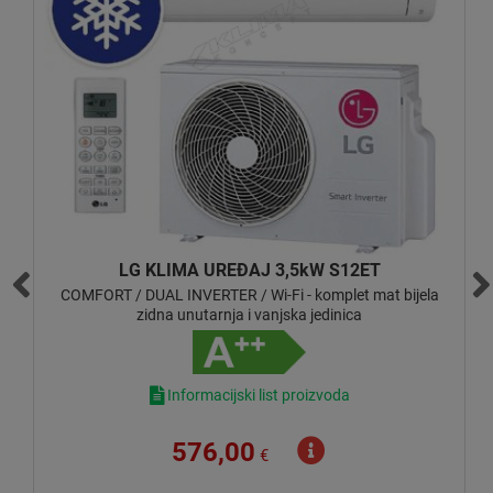
AZURI KLIMA UREĐAJ 3,2kW AZI-WA35VH
ijela
NORA PREMIUM INVERTER - komplet sjajna bijela zidna
unutarnja i vanjska jedinica
Informacijski list proizvoda
585,00
€