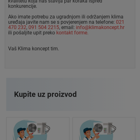
kvalitetu koja nas stavlja par koraka ispred
konkurencije.
Ako imate potrebu za ugradnjom ili održanjem klima
uređaja javite nam se s povjerenjem na telefone:
021
470 232
,
091 504 2215
, email:
info@klimakoncept.hr
ili pošaljite upit preko
kontakt forme.
Vaš Klima koncept tim.
Kupite uz proizvod