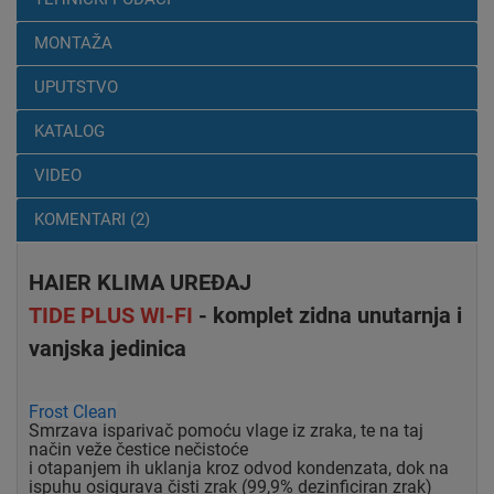
MONTAŽA
UPUTSTVO
KATALOG
VIDEO
KOMENTARI (2)
HAIER KLIMA UREĐAJ
TIDE PLUS WI-FI
- komplet zidna unutarnja i
vanjska jedinica
Frost Clean
Smrzava isparivač pomoću vlage iz zraka, te na taj
način veže čestice nečistoće
i otapanjem ih uklanja kroz odvod kondenzata, dok na
ispuhu osigurava čisti zrak (99,9% dezinficiran zrak)