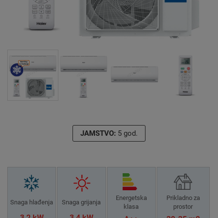
JAMSTVO:
5 god.
Energetska
Prikladno za
Snaga hlađenja
Snaga grijanja
klasa
prostor
3,2 kW
3,4 kW