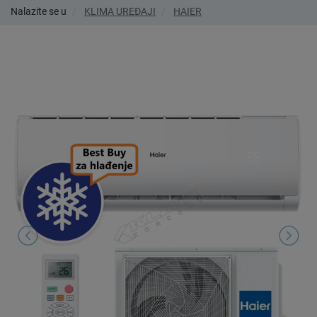
Nalazite se u
KLIMA UREĐAJI
HAIER