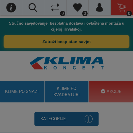
0
0
0
Stručno savjetovanje
,
besplatna dostava
i
ovlaštena montaža u
cijeloj Hrvatskoj
.
Zatraži besplatan savjet
KLIME PO
KLIME PO SNAZI
AKCIJE
KVADRATURI
KATEGORIJE