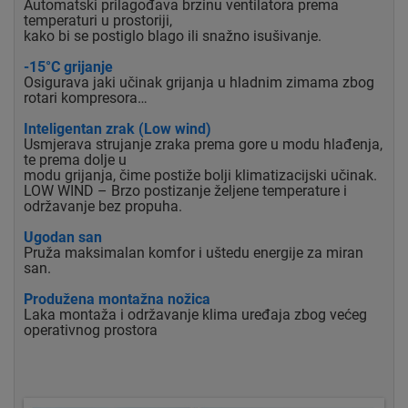
Automatski prilagođava brzinu ventilatora prema
temperaturi u prostoriji,
kako bi se postiglo blago ili snažno isušivanje.
-15°C grijanje
Osigurava jaki učinak grijanja u hladnim zimama zbog
rotari kompresora…
Inteligentan zrak (Low wind)
Usmjerava strujanje zraka prema gore u modu hlađenja,
te prema dolje u
modu grijanja, čime postiže bolji klimatizacijski učinak.
LOW WIND – Brzo postizanje željene temperature i
održavanje bez propuha.
Ugodan san
Pruža maksimalan komfor i uštedu energije za miran
san.
Produžena montažna nožica
Laka montaža i održavanje klima uređaja zbog većeg
operativnog prostora