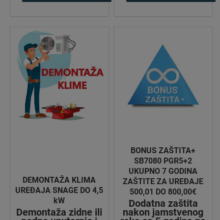
BONUS ZAŠTITA+
SB7080 PGR5+2
UKUPNO 7 GODINA
DEMONTAŽA KLIMA
ZAŠTITE ZA UREĐAJE
UREĐAJA SNAGE DO 4,5
500,01 DO 800,00€
kW
Dodatna zaštita
Demontaža zidne ili
nakon jamstvenog