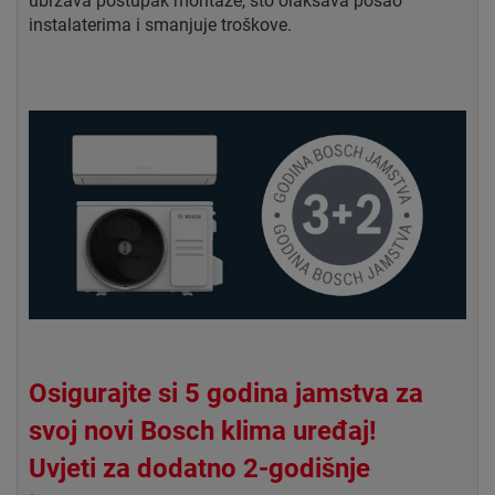
ubrzava postupak montaže, što olakšava posao
instalaterima i smanjuje troškove.
Osigurajte si 5 godina jamstva za
svoj novi Bosch klima uređaj!
Uvjeti za dodatno 2-godišnje