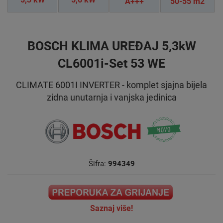
A+++
50-55 m2
BOSCH KLIMA UREĐAJ 5,3kW
CL6001i-Set 53 WE
CLIMATE 6001I INVERTER - komplet sjajna bijela
zidna unutarnja i vanjska jedinica
Šifra:
994349
Saznaj više!