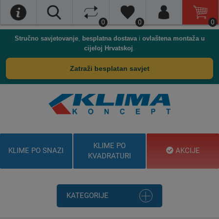
0
0
0
Stručno savjetovanje
,
besplatna dostava
i
ovlaštena montaža u
cijeloj Hrvatskoj
.
Zatraži besplatan savjet
KLIME PO
KLIME PO SNAZI
AKCIJE
KVADRATURI
KATEGORIJE