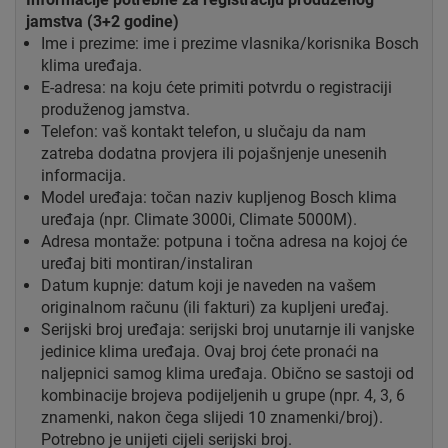
jamstva (3+2 godine)
Ime i prezime: ime i prezime vlasnika/korisnika Bosch
klima uređaja.
E-adresa: na koju ćete primiti potvrdu o registraciji
produženog jamstva.
Telefon: vaš kontakt telefon, u slučaju da nam
zatreba dodatna provjera ili pojašnjenje unesenih
informacija.
Model uređaja: točan naziv kupljenog Bosch klima
uređaja (npr. Climate 3000i, Climate 5000M).
Adresa montaže: potpuna i točna adresa na kojoj će
uređaj biti montiran/instaliran
Datum kupnje: datum koji je naveden na vašem
originalnom računu (ili fakturi) za kupljeni uređaj.
Serijski broj uređaja: serijski broj unutarnje ili vanjske
jedinice klima uređaja. Ovaj broj ćete pronaći na
naljepnici samog klima uređaja. Obično se sastoji od
kombinacije brojeva podijeljenih u grupe (npr. 4, 3, 6
znamenki, nakon čega slijedi 10 znamenki/broj).
Potrebno je unijeti cijeli serijski broj.