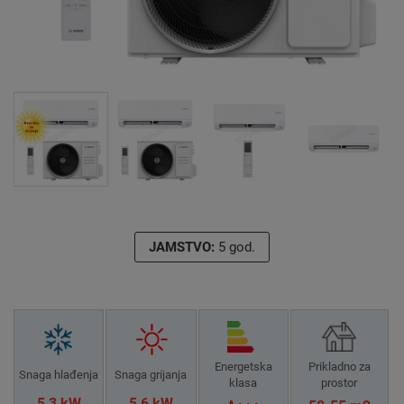
JAMSTVO:
5 god.
Energetska
Prikladno za
Snaga hlađenja
Snaga grijanja
klasa
prostor
5,3 kW
5,6 kW