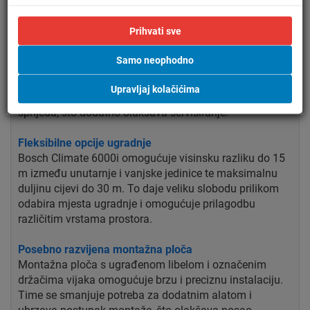
Jednostavna instalacija i održavanje
Prihvati sve
Unutarnja jedinica je kompaktna i može se ugraditi već
5 cm ispod stropa, što omogućuje fleksibilnu montažu
Samo neophodno
čak i na zahtjevnim lokacijama. Ventilator i motor mogu
se rastaviti u samo nekoliko koraka radi lakšeg čišćenja
Upravljaj kolačićima
i održavanja. Električna kutija i priključci dostupni su
sprijeda, što dodatno olakšava servisiranje.
Fleksibilne opcije ugradnje
Bosch Climate 6000i omogućuje visinsku razliku do 15
m između unutarnje i vanjske jedinice te maksimalnu
duljinu cijevi do 30 m. To daje veliku slobodu prilikom
odabira mjesta ugradnje i omogućuje prilagodbu
različitim vrstama prostora.
Posebno razvijena montažna ploča
Montažna ploča s ugrađenom libelom i označenim
držačima vijaka omogućuje brzu i preciznu instalaciju.
Time se smanjuje potreba za dodatnim alatom i