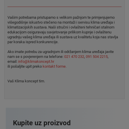
Vašim potrebama pristupamo s velikom pažnjom te primjenjujemo
višegodišnje iskustvo stečeno na montaži i servisu klima uređaja i
klimatizacijskih sustava. Naši stručni i ovlašteni tehničari stalnom
edukacijom osiguravaju savjetovanje prilikom kupnje i ovlaštenu
ugradnju vašeg klima uređaja ili sustava uz kvalitetu koja nas stavlja
par koraka ispred konkurencije.
Ako imate potrebu za ugradnjom ili održanjem klima uređaja javite
nam se s povjerenjem na telefone:
021 470 232
,
091 504 2215
,
email:
info@klimakoncept.hr
ili pošaljite upit preko
kontakt forme.
Vaš Klima koncept tim.
Kupite uz proizvod