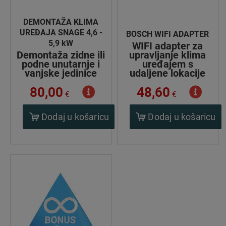
DEMONTAŽA KLIMA
UREĐAJA SNAGE 4,6 -
BOSCH WIFI ADAPTER
5,9 kW
WIFI adapter za
Demontaža zidne ili
upravljanje klima
podne unutarnje i
uređajem s
vanjske jedinice
udaljene lokacije
80,00
48,60
€
€
Dodaj u košaricu
Dodaj u košaricu