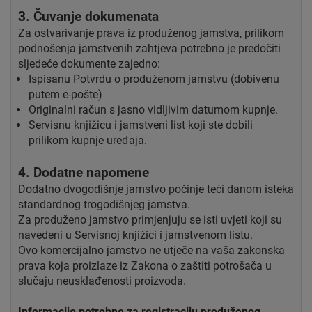
3. Čuvanje dokumenata
Za ostvarivanje prava iz produženog jamstva, prilikom
podnošenja jamstvenih zahtjeva potrebno je predočiti
sljedeće dokumente zajedno:
Ispisanu Potvrdu o produženom jamstvu (dobivenu
putem e-pošte)
Originalni račun s jasno vidljivim datumom kupnje.
Servisnu knjižicu i jamstveni list koji ste dobili
prilikom kupnje uređaja.
4. Dodatne napomene
Dodatno dvogodišnje jamstvo počinje teći danom isteka
standardnog trogodišnjeg jamstva.
Za produženo jamstvo primjenjuju se isti uvjeti koji su
navedeni u Servisnoj knjižici i jamstvenom listu.
Ovo komercijalno jamstvo ne utječe na vaša zakonska
prava koja proizlaze iz Zakona o zaštiti potrošača u
slučaju neusklađenosti proizvoda.
Informacije potrebne za registraciju produženog