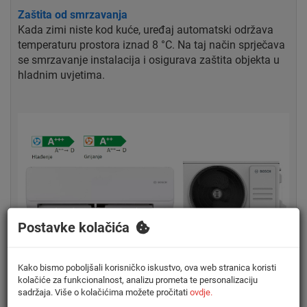
Zaštita od smrzavanja
Kada zimi niste kod kuće, uređaj automatski održava
temperaturu prostora iznad 8 °C. Na taj način sprječava
se smrzavanje instalacija i osigurava zaštita objekta u
hladnim uvjetima.
Postavke kolačića
Kako bismo poboljšali korisničko iskustvo, ova web stranica koristi
kolačiće za funkcionalnost, analizu prometa te personalizaciju
sadržaja. Više o kolačićima možete pročitati
ovdje.