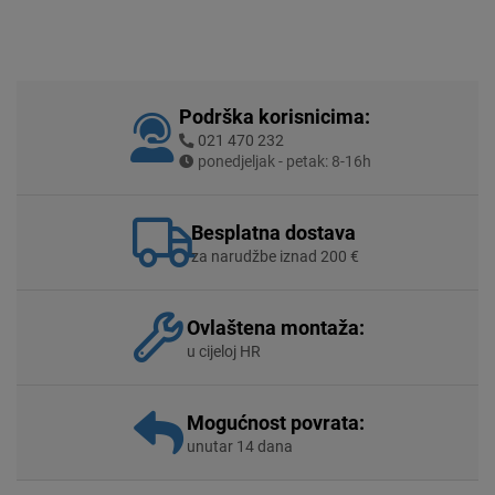
Podrška korisnicima:
021 470 232
ponedjeljak - petak: 8-16h
Besplatna dostava
za narudžbe iznad 200 €
Ovlaštena montaža:
u cijeloj HR
Mogućnost povrata:
unutar 14 dana