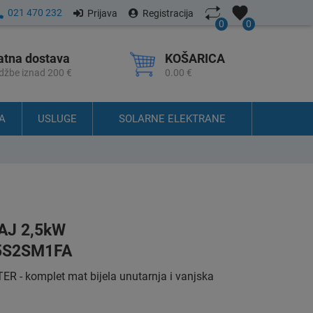
021 470 232
Prijava
Registracija
0
0
atna dostava
KOŠARICA
džbe iznad 200 €
0.00 €
A
USLUGE
SOLARNE ELEKTRANE
AJ 2,5kW
5S2SM1FA
- komplet mat bijela unutarnja i vanjska