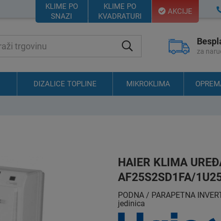
KLIME PO
KLIME PO
AKCIJE
SNAZI
KVADRATURI
Bespl
za naru
DIZALICE TOPLINE
MIKROKLIMA
OPREM
HAIER KLIMA UREĐ
AF25S2SD1FA/1U2
PODNA / PARAPETNA INVERTER 
jedinica