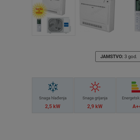
JAMSTVO:
3 god.
Snaga hlađenja
Snaga grijanja
Energetsk
2,5 kW
2,9 kW
A+