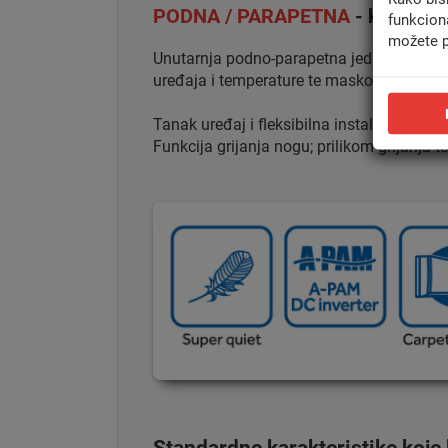
PODNA / PARAPETNA
- komplet 
funkcion
možete p
Unutarnja podno-parapetna jedinica invert
uređaja i temperature te maskom.
Tanak uređaj i fleksibilna instalacija pogo
Funkcija grijanja nogu; prilikom grijanja
.
Standardne karakteristike koje 