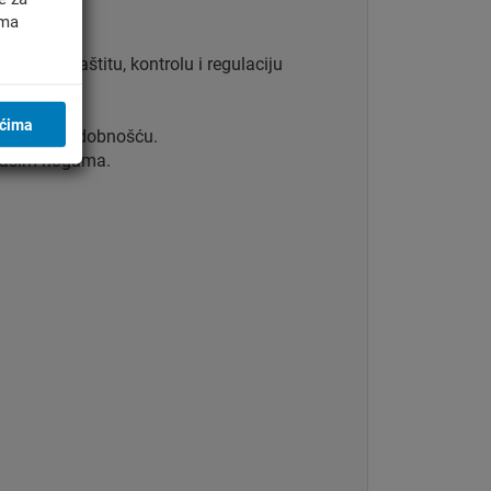
ima
ima za zaštitu, kontrolu i regulaciju
ićima
 potrebe za udobnošću.
j vašim nogama.