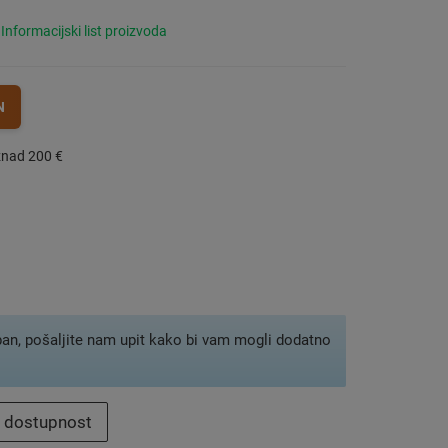
Informacijski list proizvoda
N
znad 200 €
pan, pošaljite nam upit kako bi vam mogli dodatno
i dostupnost