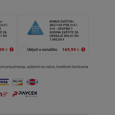
A+
BONUS ZAŠTITA+
2+3 i
SB27100 PGR 2+5 i
5
3+4 - UKUPNO 7
E ZA
GODINA ZAŠTITE ZA
01 DO
UREĐAJE 800,01 DO
1.000,00 €
99
169,99
€
Uključi u narudžbu
€
om preuzimanja, uplatom na račun, kreditnim karticama