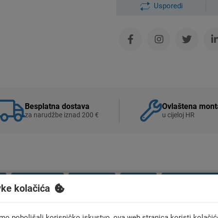
Usporedi
Besplatna dostava
Ovlaštena mont
za narudžbe iznad 200 €
u cijeloj HR
UPUTSTVO
KATALOG
VIDEO
KOMENTARI (0
vke kolačića
mo poboljšali korisničko iskustvo, ova web stranica koristi kolačić