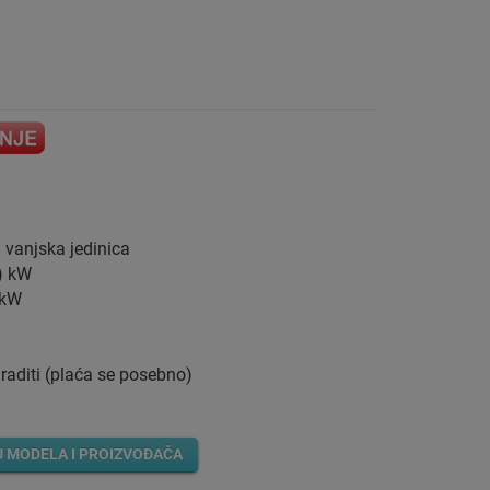
 vanjska jedinica
0) kW
) kW
graditi (plaća se posebno)
U MODELA I PROIZVOĐAČA