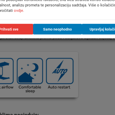
unutarnja i vanjska jedinica
alnost, analizu prometa te personalizaciju sadržaja. Više o kolačić
ročitati
ovdje.
er sustava grijanja/hlađenja, opremljena svim potrebnim element
Prihvati sve
Samo neophodno
Upravljaj kolač
dna je za različite varijante interijera, te zadovoljava sve vaše
 topli zrak struji direktno prema podu i osigurava ugodan osjeća
klima posjeduje: