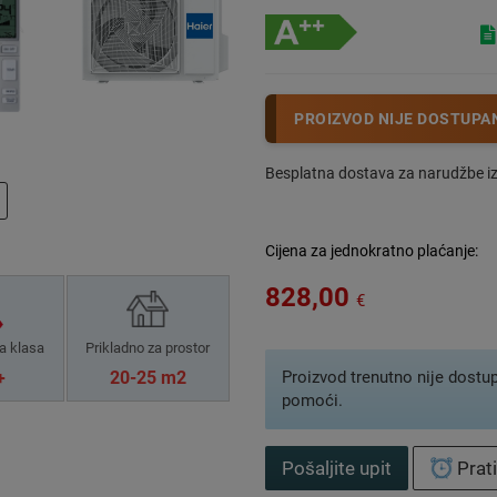
PROIZVOD NIJE DOSTUPA
Besplatna dostava za narudžbe i
Cijena za jednokratno plaćanje:
828,00
€
a klasa
Prikladno za prostor
Proizvod trenutno nije dostu
+
20-25 m2
pomoći.
Pošaljite upit
Prat