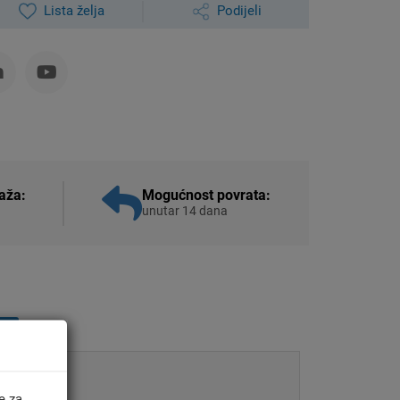
Lista želja
Podijeli
aža:
Mogućnost povrata:
unutar 14 dana
)
e za