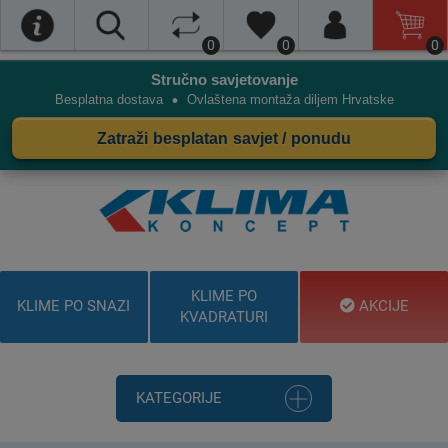
0
0
0
Stručno savjetovanje
•
Besplatna dostava
Ovlaštena montaža diljem Hrvatske
Zatraži besplatan savjet / ponudu
KLIME PO
KLIME PO SNAZI
AKCIJE
KVADRATURI
KATEGORIJE