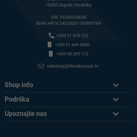
10000 Zagreb, Hrvatska
OIB: 59246334030
IBAN: HR16 24020061100809769
+385 21 470 232
+385 91 446 6880
+385 98 285 113
webshop@klimakoncept.hr
Shop info
Podrška
Upoznajte nas