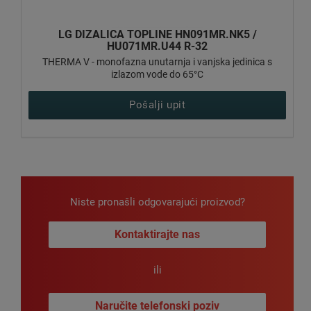
LG DIZALICA TOPLINE HN091MR.NK5 /
HU071MR.U44 R-32
THERMA V - monofazna unutarnja i vanjska jedinica s
izlazom vode do 65°C
Pošalji upit
Niste pronašli odgovarajući proizvod?
Kontaktirajte nas
ili
Naručite telefonski poziv