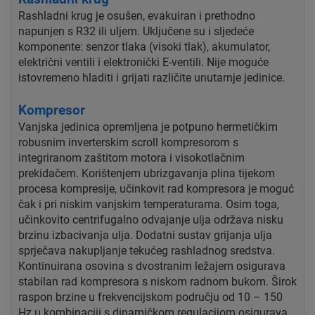
Rashladni krug je osušen, evakuiran i prethodno
napunjen s R32 ili uljem. Uključene su i sljedeće
komponente: senzor tlaka (visoki tlak), akumulator,
električni ventili i elektronički E-ventili. Nije moguće
istovremeno hladiti i grijati različite unutarnje jedinice.
Kompresor
Vanjska jedinica opremljena je potpuno hermetičkim
robusnim inverterskim scroll kompresorom s
integriranom zaštitom motora i visokotlačnim
prekidačem. Korištenjem ubrizgavanja plina tijekom
procesa kompresije, učinkovit rad kompresora je moguć
čak i pri niskim vanjskim temperaturama. Osim toga,
učinkovito centrifugalno odvajanje ulja održava nisku
brzinu izbacivanja ulja. Dodatni sustav grijanja ulja
sprječava nakupljanje tekućeg rashladnog sredstva.
Kontinuirana osovina s dvostranim ležajem osigurava
stabilan rad kompresora s niskom radnom bukom. Širok
raspon brzine u frekvencijskom području od 10 – 150
Hz u kombinaciji s dinamičkom regulacijom osigurava