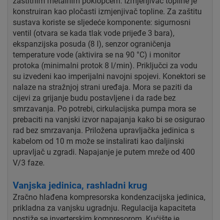
zaštitnim metalnim poklopcem. Izmjenjivač topline je
konstruiran kao pločasti izmjenjivač topline. Za zaštitu
sustava koriste se sljedeće komponente: sigurnosni
ventil (otvara se kada tlak vode prijeđe 3 bara),
ekspanzijska posuda (8 l), senzor ograničenja
temperature vode (aktivira se na 90 °C) i monitor
protoka (minimalni protok 8 l/min). Priključci za vodu
su izvedeni kao imperijalni navojni spojevi. Konektori se
nalaze na stražnjoj strani uređaja. Mora se paziti da
cijevi za grijanje budu postavljene i da rade bez
smrzavanja. Po potrebi, cirkulacijska pumpa mora se
prebaciti na vanjski izvor napajanja kako bi se osigurao
rad bez smrzavanja. Priložena upravljačka jedinica s
kabelom od 10 m može se instalirati kao daljinski
upravljač u zgradi. Napajanje je putem mreže od 400
V/3 faze.
Vanjska jedinica, rashladni krug
Zračno hlađena kompresorska kondenzacijska jedinica,
prikladna za vanjsku ugradnju. Regulacija kapaciteta
postiže se inverterskim kompresorom. Kućište je