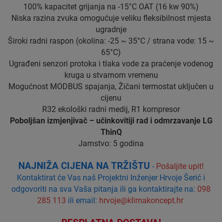
100% kapacitet grijanja na -15°C OAT (16 kw 90%)
Niska razina zvuka omogućuje veliku fleksibilnost mjesta
ugradnje
Široki radni raspon (okolina: -25 ~ 35°C / strana vode: 15 ~
65°C)
Ugrađeni senzori protoka i tlaka vode za praćenje vodenog
kruga u stvarnom vremenu
Mogućnost MODBUS spajanja, Žičani termostat uključen u
cijenu
R32 ekološki radni medij, R1 kompresor
Poboljšan izmjenjivač – učinkovitiji rad i odmrzavanje LG
ThinQ
Jamstvo: 5 godina
NAJNIŽA CIJENA NA TRŽIŠTU
-
Pošaljite upit!
Kontaktirat će Vas naš Projektni Inženjer Hrvoje Šerić i
odgovoriti na sva Vaša pitanja ili ga kontaktirajte na:
098
285 113
ili email:
hrvoje@klimakoncept.hr