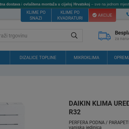
tna dostava
i
ovlaštena montaža u cijeloj Hrvatskoj
– sve na jednom mjest
KLIME PO
KLIME PO
AKCIJE
SNAZI
KVADRATURI
Bespl
za naru
DIZALICE TOPLINE
MIKROKLIMA
OPREM
DAIKIN KLIMA URE
R32
PERFERA PODNA / PARAPETNA 
vanjska jedinica