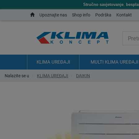
Stručno savjetovanje
,
bespla
Upoznajte nas
Shop info
Podrška
Kontakt
KLIMA UREĐAJI
MULTI KLIMA UREĐAJI
Nalazite se u
KLIMA UREĐAJI
DAIKIN