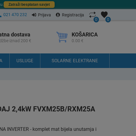
u.
Zatraži besplatan savjet
021 470 232
Prijava
Registracija
0
0
atna dostava
KOŠARICA
džbe iznad 200 €
0.00 €
A
USLUGE
SOLARNE ELEKTRANE
ĐAJ 2,4kW FVXM25B/RXM25A
INVERTER - komplet mat bijela unutarnja i