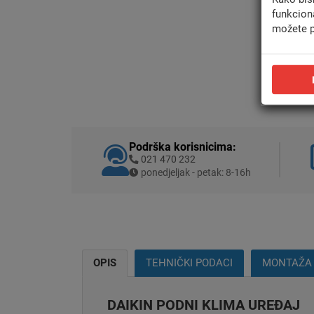
funkcion
možete p
Podrška korisnicima:
021 470 232
ponedjeljak - petak: 8-16h
OPIS
TEHNIČKI PODACI
MONTAŽA
DAIKIN PODNI KLIMA UREĐAJ