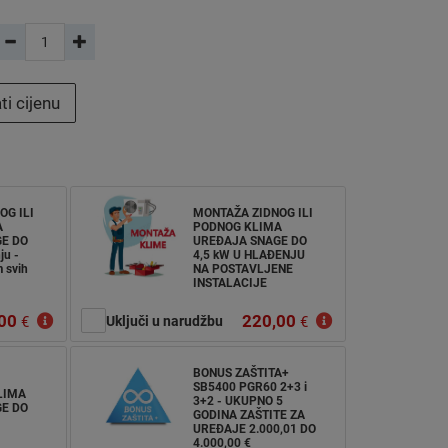
ti cijenu
OG ILI
MONTAŽA ZIDNOG ILI
A
PODNOG KLIMA
E DO
UREĐAJA SNAGE DO
ju -
4,5 kW U HLAĐENJU
 svih
NA POSTAVLJENE
INSTALACIJE
00
220,00
€
Uključi u narudžbu
€
BONUS ZAŠTITA+
SB5400 PGR60 2+3 i
LIMA
3+2 - UKUPNO 5
E DO
GODINA ZAŠTITE ZA
UREĐAJE 2.000,01 DO
4.000,00 €