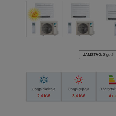
JAMSTVO:
3 god.
Snaga hlađenja
Snaga grijanja
Energetsk
2,4 kW
3,4 kW
A+