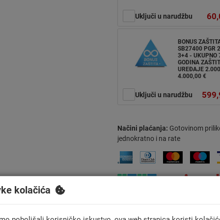
60,
Uključi u narudžbu
BONUS ZAŠTIT
SB27400 PGR 2
3+4 - UKUPNO 
GODINA ZAŠTIT
UREĐAJE 2.000
4.000,00 €
599,
Uključi u narudžbu
Načini plaćanja:
Gotovinom prilik
jednokratno i na rate
vke kolačića
mo poboljšali korisničko iskustvo, ova web stranica koristi kolačić