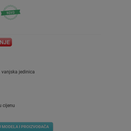
 vanjska jedinica
u cijenu
U MODELA I PROIZVOĐAČA