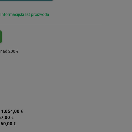
Informacijski list proizvoda
znad 200 €
:
1.854,00
€
57,00
€
060,00
€