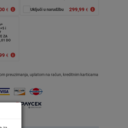
00
299,99
€
Uključi u narudžbu
€
A+
+5 i
7
E ZA
,01 DO
99
€
om preuzimanja, uplatom na račun, kreditnim karticama
e za