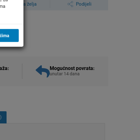
Lista želja
Podijeli
ima
ićima
aža:
Mogućnost povrata:
unutar 14 dana
)