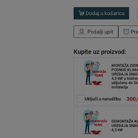
Dodaj u košaricu
Pošalji upit
Pra
Kupite uz proizvod:
MONTAŽA ZIDN
PODNOG KLIM
UREĐAJA SNAG
4,5 kW u hlađen
uključeno do 3m
instalacija
300,
Uključi u narudžbu
DEMONTAŽA K
UREĐAJA SNAG
4,5 kW