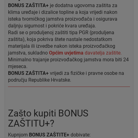
BONUS ZAŠTITA+
je dodatna ugovorna zaštita za
klima uređaje i dizalice topline a koja vrijedi nakon
isteka tvorničkog jamstva proizvođača i osigurava
daljnju sigurnost i pokriće kvara uređaja.
Radi se o produljenoj zaštiti tipa PGR (produljena
zaštita), koja pokriva štete nastale nedostatkom
materijala ili izvedbe nakon isteka proizvođačkog
jamstva, sukladno
Općim uvjetima
davatelja zaštite.
Minimalno trajanje proizvođačkog jamstva mora biti 24
mjeseca.
BONUS ZAŠTITA+
vrijedi za fizičke i pravne osobe na
području Republike Hrvatske.
Zašto kupiti BONUS
ZAŠTITU+?
Kupnjom
BONUS ZAŠTITE+
dobivate: