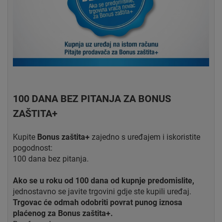
100 DANA BEZ PITANJA ZA BONUS
ZAŠTITA+
Kupite
Bonus zaštita+
zajedno s uređajem i iskoristite
pogodnost:
100 dana bez pitanja.
Ako se u roku od 100 dana od kupnje predomislite,
jednostavno se javite trgovini gdje ste kupili uređaj.
Trgovac će odmah odobriti povrat punog iznosa
plaćenog za Bonus zaštita+.