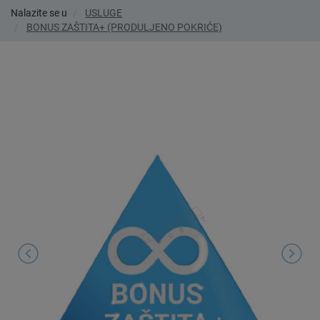
Nalazite se u
USLUGE
BONUS ZAŠTITA+ (PRODULJENO POKRIĆE)