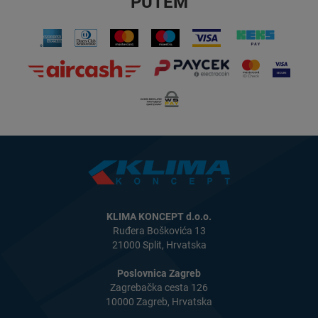
PUTEM
KLIMA KONCEPT d.o.o.
Ruđera Boškovića 13
21000 Split, Hrvatska
Poslovnica Zagreb
Zagrebačka cesta 126
10000 Zagreb, Hrvatska