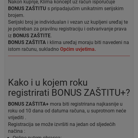
Nakon kupnje, Klima koncept uz račun isporučuje
BONUS ZAŠTITU
s pripadajućim unikatnim serijskim
brojem.
Serijski broj je individualan i vezan uz kupljeni uređaj te
je potreban za pravilnu registraciju i ostvarivanje prava
iz
BONUS ZAŠTITE
.
BONUS ZAŠTITA
i klima uređaj moraju biti navedeni na
istom računu, sukladno
Općim uvjetima.
Kako i u kojem roku
registrirati BONUS ZAŠTITU+?
BONUS ZAŠTITA+
mora biti registrirana najkasnije u
roku od 10 dana od datuma računa, u suprotnom neće
vrijediti .
Registracija se može izvršiti na jedan od sljedećih
načina :
Online putem obrasca: