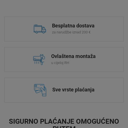
Besplatna dostava
za narudžbe iznad 200 €
Ovlaštena montaža
u cijeloj RH
Sve vrste plaćanja
SIGURNO PLAĆANJE OMOGUĆENO