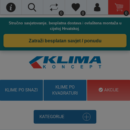
0
0
0
Stručno savjetovanje
,
besplatna dostava
i
ovlaštena montaža u
cijeloj Hrvatskoj
.
Zatraži besplatan savjet / ponudu
KLIME PO
KLIME PO SNAZI
AKCIJE
KVADRATURI
KATEGORIJE