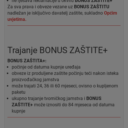
ne rješava reklamacije u okviru
BONUS ZAŠTITE+
Za sva prava i obveze vezane uz
BONUS ZAŠTITU
nadležan je isključivo davatelj zaštite, sukladno
Općim
uvjetima.
Trajanje BONUS ZAŠTITE+
BONUS ZAŠTITA+:
počinje od datuma kupnje uređaja
obveze iz produljene zaštite počinju teći nakon isteka
proizvođačkog jamstva
može trajati 24, 36 ili 60 mjeseci, ovisno o kupljenom
paketu
ukupno trajanje tvorničkog jamstva i
BONUS
ZAŠTITE+
može iznositi do 84 mjeseca od datuma
kupnje