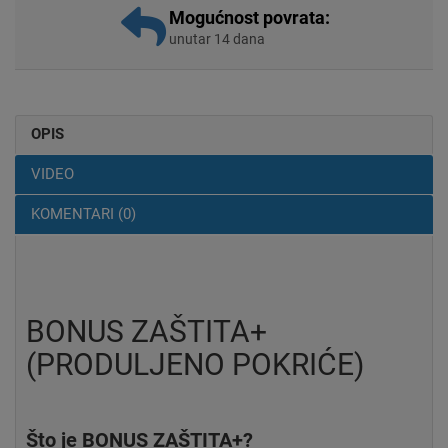
Mogućnost povrata:
unutar 14 dana
OPIS
VIDEO
KOMENTARI (0)
BONUS ZAŠTITA+
(PRODULJENO POKRIĆE)
Što je BONUS ZAŠTITA+?